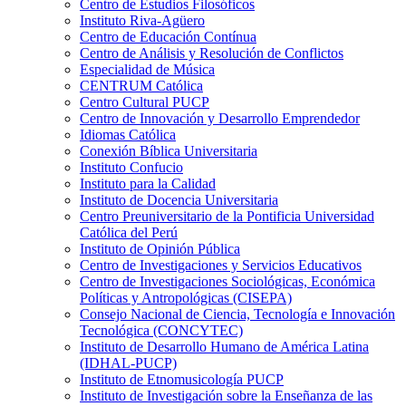
Centro de Estudios Filosóficos
Instituto Riva-Agüero
Centro de Educación Contínua
Centro de Análisis y Resolución de Conflictos
Especialidad de Música
CENTRUM Católica
Centro Cultural PUCP
Centro de Innovación y Desarrollo Emprendedor
Idiomas Católica
Conexión Bíblica Universitaria
Instituto Confucio
Instituto para la Calidad
Instituto de Docencia Universitaria
Centro Preuniversitario de la Pontificia Universidad
Católica del Perú
Instituto de Opinión Pública
Centro de Investigaciones y Servicios Educativos
Centro de Investigaciones Sociológicas, Económica
Políticas y Antropológicas (CISEPA)
Consejo Nacional de Ciencia, Tecnología e Innovación
Tecnológica (CONCYTEC)
Instituto de Desarrollo Humano de América Latina
(IDHAL-PUCP)
Instituto de Etnomusicología PUCP
Instituto de Investigación sobre la Enseñanza de las