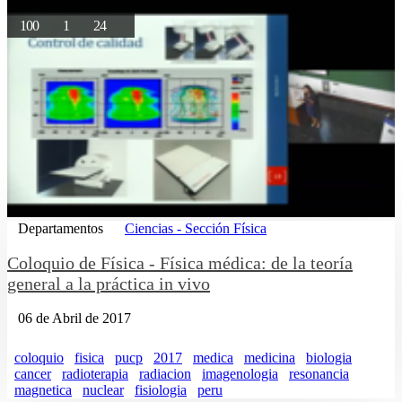
100
1
24
Departamentos
Ciencias - Sección Física
Coloquio de Física - Física médica: de la teoría
general a la práctica in vivo
06 de Abril de 2017
coloquio
fisica
pucp
2017
medica
medicina
biologia
cancer
radioterapia
radiacion
imagenologia
resonancia
magnetica
nuclear
fisiologia
peru