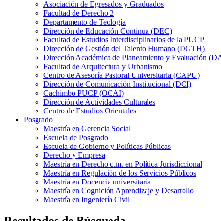
Asociación de Egresados y Graduados
Facultad de Derecho 2
Departamento de Teología
Dirección de Educación Continua (DEC)
Facultad de Estudios Interdisciplinarios de la PUCP
Dirección de Gestión del Talento Humano (DGTH)
Dirección Académica de Planeamiento y Evaluación (D
Facultad de Arquitectura y Urbanismo
Centro de Asesoría Pastoral Universitaria (CAPU)
Dirección de Comunicación Institucional (DCI)
Cachimbo PUCP (OCAI)
Dirección de Actividades Culturales
Centro de Estudios Orientales
Posgrado
Maestría en Gerencia Social
Escuela de Posgrado
Escuela de Gobierno y Políticas Públicas
Derecho y Empresa
Maestría en Derecho c.m. en Política Jurisdiccional
Maestría en Regulación de los Servicios Públicos
Maestría en Docencia universitaria
Maestría en Cognición Aprendizaje y Desarrollo
Maestría en Ingeniería Civil
Resultados de Búsqueda