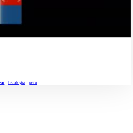
.
ear
fisiologia
peru