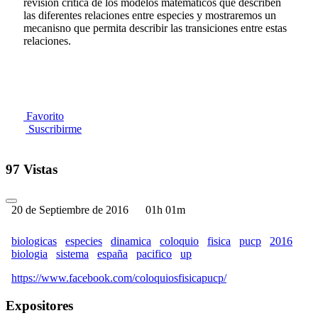
revisión crítica de los modelos matemáticos que describen
las diferentes relaciones entre especies y mostraremos un
mecanisno que permita describir las transiciones entre estas
relaciones.
Favorito
Suscribirme
97 Vistas
20 de Septiembre de 2016
01h 01m
biologicas
especies
dinamica
coloquio
fisica
pucp
2016
biologia
sistema
españa
pacifico
up
https://www.facebook.com/coloquiosfisicapucp/
Expositores