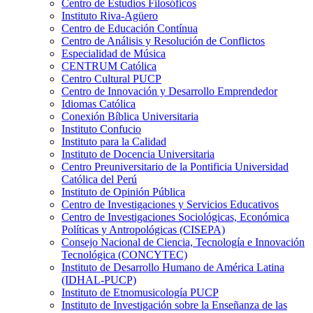
Centro de Estudios Filosóficos
Instituto Riva-Agüero
Centro de Educación Contínua
Centro de Análisis y Resolución de Conflictos
Especialidad de Música
CENTRUM Católica
Centro Cultural PUCP
Centro de Innovación y Desarrollo Emprendedor
Idiomas Católica
Conexión Bíblica Universitaria
Instituto Confucio
Instituto para la Calidad
Instituto de Docencia Universitaria
Centro Preuniversitario de la Pontificia Universidad
Católica del Perú
Instituto de Opinión Pública
Centro de Investigaciones y Servicios Educativos
Centro de Investigaciones Sociológicas, Económica
Políticas y Antropológicas (CISEPA)
Consejo Nacional de Ciencia, Tecnología e Innovación
Tecnológica (CONCYTEC)
Instituto de Desarrollo Humano de América Latina
(IDHAL-PUCP)
Instituto de Etnomusicología PUCP
Instituto de Investigación sobre la Enseñanza de las