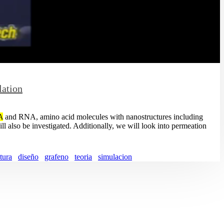
lation
A
and RNA, amino acid molecules with nanostructures including
l also be investigated. Additionally, we will look into permeation
tura
diseño
grafeno
teoria
simulacion