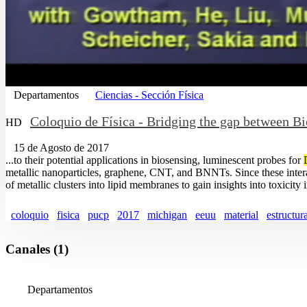
Departamentos
Ciencias - Sección Física
Coloquio de Física - Bridging the gap between Bi
HD
15 de Agosto de 2017
...to their potential applications in biosensing, luminescent probes for
metallic nanoparticles, graphene, CNT, and BNNTs. Since these interact
of metallic clusters into lipid membranes to gain insights into toxicity i
coloquio
fisica
pucp
2017
michigan
eeuu
material
estructur
Canales (1)
Departamentos