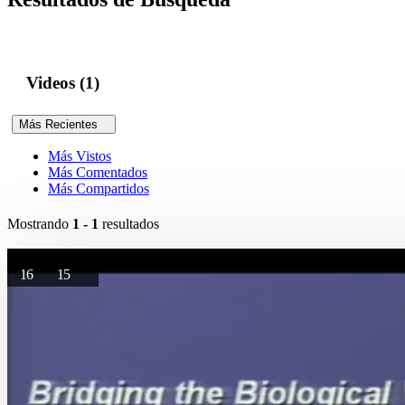
Videos (1)
Más Recientes
Más Vistos
Más Comentados
Más Compartidos
Mostrando
1 - 1
resultados
16
15