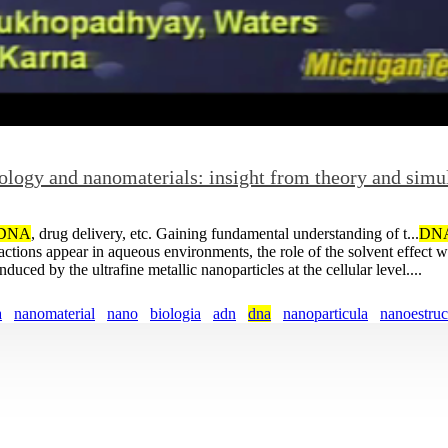
ology and nanomaterials: insight from theory and simu
DNA
, drug delivery, etc. Gaining fundamental understanding of t...
DN
ions appear in aqueous environments, the role of the solvent effect wil
nduced by the ultrafine metallic nanoparticles at the cellular level....
a
nanomaterial
nano
biologia
adn
dna
nanoparticula
nanoestruc