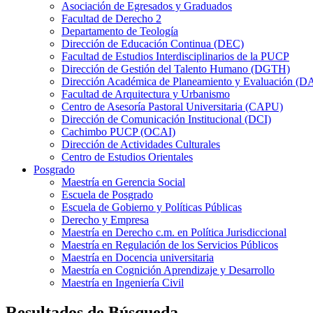
Asociación de Egresados y Graduados
Facultad de Derecho 2
Departamento de Teología
Dirección de Educación Continua (DEC)
Facultad de Estudios Interdisciplinarios de la PUCP
Dirección de Gestión del Talento Humano (DGTH)
Dirección Académica de Planeamiento y Evaluación (D
Facultad de Arquitectura y Urbanismo
Centro de Asesoría Pastoral Universitaria (CAPU)
Dirección de Comunicación Institucional (DCI)
Cachimbo PUCP (OCAI)
Dirección de Actividades Culturales
Centro de Estudios Orientales
Posgrado
Maestría en Gerencia Social
Escuela de Posgrado
Escuela de Gobierno y Políticas Públicas
Derecho y Empresa
Maestría en Derecho c.m. en Política Jurisdiccional
Maestría en Regulación de los Servicios Públicos
Maestría en Docencia universitaria
Maestría en Cognición Aprendizaje y Desarrollo
Maestría en Ingeniería Civil
Resultados de Búsqueda