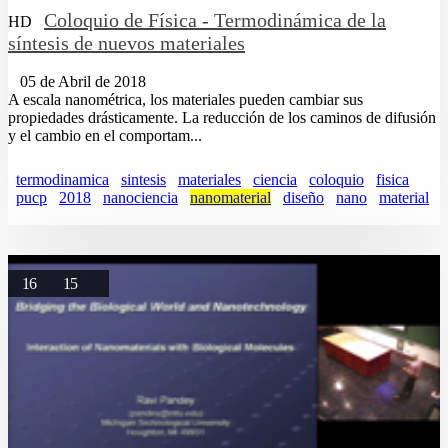
Coloquio de Física - Termodinámica de la
HD
síntesis de nuevos materiales
05 de Abril de 2018
A escala nanométrica, los materiales pueden cambiar sus
propiedades drásticamente. La reducción de los caminos de difusión
y el cambio en el comportam...
termodinamica
sintesis
materiales
ciencia
coloquio
fisica
pucp
2018
nanociencia
nanomaterial
diseño
nano
material
16
15