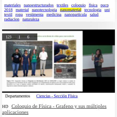
materiales
nanoestructurados
textiles
coloquio
fisica
pucp
2018
material
nanotecnologia
nanomaterial
tecnologia
uni
textil
ropa
vestimenta
medicina
nanoparticula
salud
radiacion
naturaleza
123
1
6
Departamentos
Ciencias - Sección Física
Coloquio de Física - Grafeno y sus múltiples
HD
aplicaciones