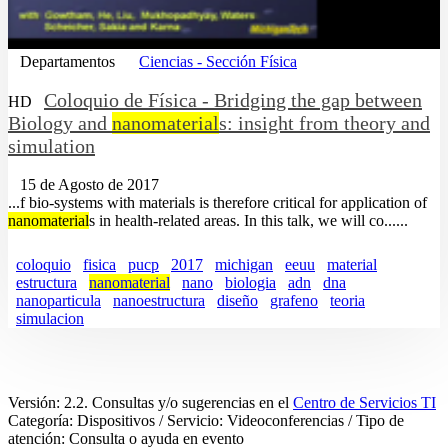
Departamentos
Ciencias - Sección Física
Coloquio de Física - Bridging the gap between
HD
Biology and
nanomaterial
s: insight from theory and
simulation
15 de Agosto de 2017
...f bio-systems with materials is therefore critical for application of
nanomaterial
s in health-related areas. In this talk, we will co......
coloquio
fisica
pucp
2017
michigan
eeuu
material
estructura
nanomaterial
nano
biologia
adn
dna
nanoparticula
nanoestructura
diseño
grafeno
teoria
simulacion
Versión: 2.2. Consultas y/o sugerencias en el
Centro de Servicios TI
Categoría: Dispositivos / Servicio: Videoconferencias / Tipo de
atención: Consulta o ayuda en evento