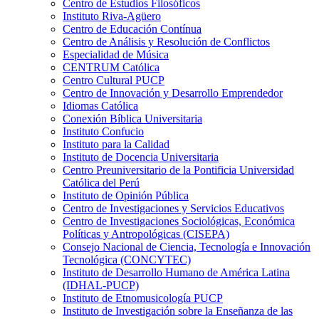
Centro de Estudios Filosóficos
Instituto Riva-Agüero
Centro de Educación Contínua
Centro de Análisis y Resolución de Conflictos
Especialidad de Música
CENTRUM Católica
Centro Cultural PUCP
Centro de Innovación y Desarrollo Emprendedor
Idiomas Católica
Conexión Bíblica Universitaria
Instituto Confucio
Instituto para la Calidad
Instituto de Docencia Universitaria
Centro Preuniversitario de la Pontificia Universidad
Católica del Perú
Instituto de Opinión Pública
Centro de Investigaciones y Servicios Educativos
Centro de Investigaciones Sociológicas, Económica
Políticas y Antropológicas (CISEPA)
Consejo Nacional de Ciencia, Tecnología e Innovación
Tecnológica (CONCYTEC)
Instituto de Desarrollo Humano de América Latina
(IDHAL-PUCP)
Instituto de Etnomusicología PUCP
Instituto de Investigación sobre la Enseñanza de las