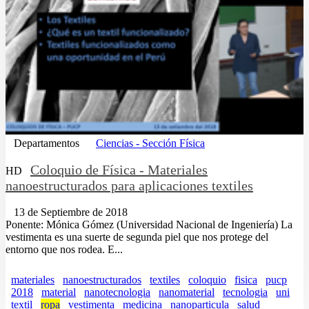
Departamentos
Ciencias - Sección Física
Coloquio de Física - Materiales
HD
nanoestructurados para aplicaciones textiles
13 de Septiembre de 2018
Ponente: Mónica Gómez (Universidad Nacional de Ingeniería) La
vestimenta es una suerte de segunda piel que nos protege del
entorno que nos rodea. E...
materiales
nanoestructurados
textiles
coloquio
fisica
pucp
2018
material
nanotecnologia
nanomaterial
tecnologia
uni
textil
ropa
vestimenta
medicina
nanoparticula
salud