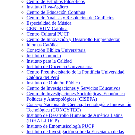
Centro de Estudios Filosóficos
Instituto Riva-Agüero
Centro de Educación Contínua
Centro de Análisis y Resolución de Conflictos
Especialidad de Música
CENTRUM Católica
Centro Cultural PUCP
Centro de Innovación y Desarrollo Emprendedor
Idiomas Católica
Conexión Bíblica Universitaria
Instituto Confucio
Instituto para la Calidad
Instituto de Docencia Universitaria
Centro Preuniversitario de la Pontificia Universidad
Católica del Perú
Instituto de Opinión Pública
Centro de Investigaciones y Servicios Educativos
Centro de Investigaciones Sociológicas, Económica
Políticas y Antropológicas (CISEPA)
Consejo Nacional de Ciencia, Tecnología e Innovación
Tecnológica (CONCYTEC)
Instituto de Desarrollo Humano de América Latina
(IDHAL-PUCP)
Instituto de Etnomusicología PUCP
Instituto de Investigación sobre la Enseñanza de las