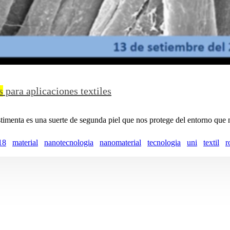
s
para aplicaciones textiles
menta es una suerte de segunda piel que nos protege del entorno que n
18
material
nanotecnologia
nanomaterial
tecnologia
uni
textil
r