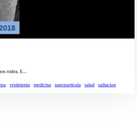
os rodea. E...
opa
vestimenta
medicina
nanoparticula
salud
radiacion