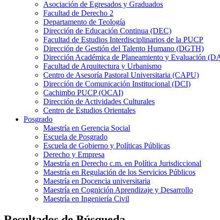
Asociación de Egresados y Graduados
Facultad de Derecho 2
Departamento de Teología
Dirección de Educación Continua (DEC)
Facultad de Estudios Interdisciplinarios de la PUCP
Dirección de Gestión del Talento Humano (DGTH)
Dirección Académica de Planeamiento y Evaluación (D
Facultad de Arquitectura y Urbanismo
Centro de Asesoría Pastoral Universitaria (CAPU)
Dirección de Comunicación Institucional (DCI)
Cachimbo PUCP (OCAI)
Dirección de Actividades Culturales
Centro de Estudios Orientales
Posgrado
Maestría en Gerencia Social
Escuela de Posgrado
Escuela de Gobierno y Políticas Públicas
Derecho y Empresa
Maestría en Derecho c.m. en Política Jurisdiccional
Maestría en Regulación de los Servicios Públicos
Maestría en Docencia universitaria
Maestría en Cognición Aprendizaje y Desarrollo
Maestría en Ingeniería Civil
Resultados de Búsqueda