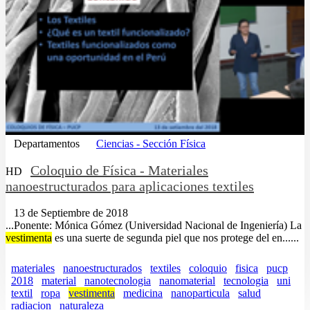
Departamentos
Ciencias - Sección Física
Coloquio de Física - Materiales
HD
nanoestructurados para aplicaciones textiles
13 de Septiembre de 2018
...Ponente: Mónica Gómez (Universidad Nacional de Ingeniería) La
vestimenta
es una suerte de segunda piel que nos protege del en......
materiales
nanoestructurados
textiles
coloquio
fisica
pucp
2018
material
nanotecnologia
nanomaterial
tecnologia
uni
textil
ropa
vestimenta
medicina
nanoparticula
salud
radiacion
naturaleza