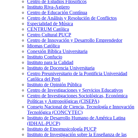
Centro de Estudios Filosóficos
Instituto Riva-Agüero
Centro de Educación Contínua
Centro de Análisis y Resolución de Conflictos
Especialidad de Música
CENTRUM Católica
Centro Cultural PUCP
Centro de Innovación y Desarrollo Emprendedor
Idiomas Católica
Conexión Bíblica Universitaria
Instituto Confucio
Instituto para la Calidad
Instituto de Docencia Universitaria
Centro Preuniversitario de la Pontificia Universidad
Católica del Perú
Instituto de Opinión Pública
Centro de Investigaciones y Servicios Educativos
Centro de Investigaciones Sociológicas, Económica
Políticas y Antropológicas (CISEPA)
Consejo Nacional de Ciencia, Tecnología e Innovación
Tecnológica (CONCYTEC)
Instituto de Desarrollo Humano de América Latina
(IDHAL-PUCP)
Instituto de Etnomusicología PUCP
Instituto de Investigación sobre la Enseñanza de las