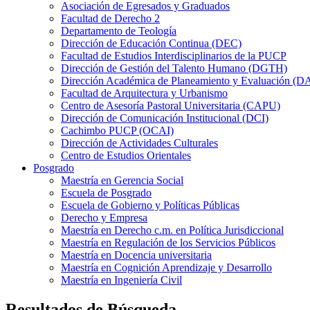
Asociación de Egresados y Graduados
Facultad de Derecho 2
Departamento de Teología
Dirección de Educación Continua (DEC)
Facultad de Estudios Interdisciplinarios de la PUCP
Dirección de Gestión del Talento Humano (DGTH)
Dirección Académica de Planeamiento y Evaluación (D
Facultad de Arquitectura y Urbanismo
Centro de Asesoría Pastoral Universitaria (CAPU)
Dirección de Comunicación Institucional (DCI)
Cachimbo PUCP (OCAI)
Dirección de Actividades Culturales
Centro de Estudios Orientales
Posgrado
Maestría en Gerencia Social
Escuela de Posgrado
Escuela de Gobierno y Políticas Públicas
Derecho y Empresa
Maestría en Derecho c.m. en Política Jurisdiccional
Maestría en Regulación de los Servicios Públicos
Maestría en Docencia universitaria
Maestría en Cognición Aprendizaje y Desarrollo
Maestría en Ingeniería Civil
Resultados de Búsqueda