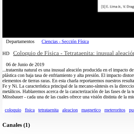
Departamentos
Ciencias - Sección Física
Coloquio de Física - Tetrataenita: inusual aleaci
HD
06 de Junio de 2019
...trataenita natural es una inusual aleación producida en el impacto d
plástica con baja tasa de enfriamiento y alta presión. El impacto distor
elementos de tierras raras. En esta charla reportaremos nuestros resul
Fe y Ni. La característica principal de la mecano-síntesis es la direcc
metálicos. Hablaremos acerca de la caracterización de las fases de la
Mössbauer - cada una de las cuales ofrece una visión distinta de la mic
coloquio
fisica
tetrataenita
aleacion
magnetico
meteroritos
pu
Canales (1)