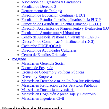
Asociación de Egresados y Graduados
Facultad de Derecho 2
Departamento de Teología
Dirección de Educación Continua (DEC)
Facultad de Estudios Interdisciplinarios de la PUCP
Dirección de Gestión del Talento Humano (DGTH)
Dirección Académica de Planeamiento y Evaluación (D
Facultad de Arquitectura y Urbanismo
Centro de Asesoría Pastoral Universitaria (CAPU)
Dirección de Comunicación Institucional (DCI)
Cachimbo PUCP (OCAI)
Dirección de Actividades Culturales
Centro de Estudios Orientales
Posgrado
Maestría en Gerencia Social
Escuela de Posgrado
Escuela de Gobierno y Políticas Públicas
Derecho y Empresa
Maestría en Derecho c.m. en Política Jurisdiccional
Maestría en Regulación de los Servicios Públicos
Maestría en Docencia universitaria
Maestría en Cognición Aprendizaje y Desarrollo
Maestría en Ingeniería Civil
Resultados de Búsqueda