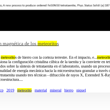
ón magnética de los
meteorito
s
e
meteorito
s de hierro con la corteza terrestre. En el impacto, e...
meteorit
siona la configuración cristalina cúbica de la taenita y la convierte en t
tados sobre la síntesis de tetrataenita en el laboratorio, usando un proc
ionalidad de energía mecánica hacia la microestructura granular a través 
 tetrataenita usando tres técnicas - difracción de rayos X, Extended X
roestructura....
cp
2019
meteorito
material
mineral
hierro
niquel