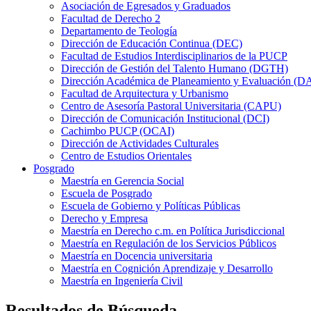
Asociación de Egresados y Graduados
Facultad de Derecho 2
Departamento de Teología
Dirección de Educación Continua (DEC)
Facultad de Estudios Interdisciplinarios de la PUCP
Dirección de Gestión del Talento Humano (DGTH)
Dirección Académica de Planeamiento y Evaluación (D
Facultad de Arquitectura y Urbanismo
Centro de Asesoría Pastoral Universitaria (CAPU)
Dirección de Comunicación Institucional (DCI)
Cachimbo PUCP (OCAI)
Dirección de Actividades Culturales
Centro de Estudios Orientales
Posgrado
Maestría en Gerencia Social
Escuela de Posgrado
Escuela de Gobierno y Políticas Públicas
Derecho y Empresa
Maestría en Derecho c.m. en Política Jurisdiccional
Maestría en Regulación de los Servicios Públicos
Maestría en Docencia universitaria
Maestría en Cognición Aprendizaje y Desarrollo
Maestría en Ingeniería Civil
Resultados de Búsqueda