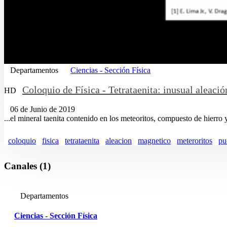
Departamentos
Ciencias - Sección Física
Coloquio de Física - Tetrataenita: inusual aleaci
HD
06 de Junio de 2019
...el mineral taenita contenido en los meteoritos, compuesto de hierro
coloquio
fisica
tetrataenita
aleacion
magnetico
meteroritos
pu
Canales (1)
Departamentos
Ciencias - Sección Física