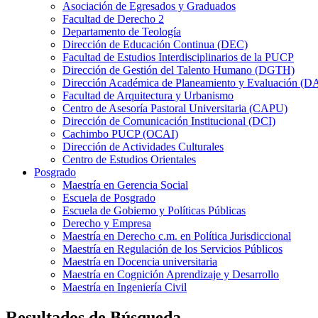
Asociación de Egresados y Graduados
Facultad de Derecho 2
Departamento de Teología
Dirección de Educación Continua (DEC)
Facultad de Estudios Interdisciplinarios de la PUCP
Dirección de Gestión del Talento Humano (DGTH)
Dirección Académica de Planeamiento y Evaluación (D
Facultad de Arquitectura y Urbanismo
Centro de Asesoría Pastoral Universitaria (CAPU)
Dirección de Comunicación Institucional (DCI)
Cachimbo PUCP (OCAI)
Dirección de Actividades Culturales
Centro de Estudios Orientales
Posgrado
Maestría en Gerencia Social
Escuela de Posgrado
Escuela de Gobierno y Políticas Públicas
Derecho y Empresa
Maestría en Derecho c.m. en Política Jurisdiccional
Maestría en Regulación de los Servicios Públicos
Maestría en Docencia universitaria
Maestría en Cognición Aprendizaje y Desarrollo
Maestría en Ingeniería Civil
Resultados de Búsqueda