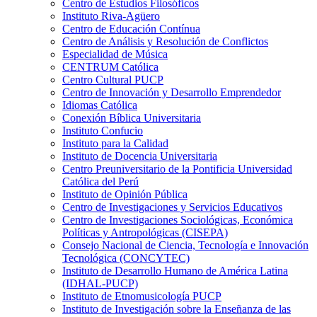
Centro de Estudios Filosóficos
Instituto Riva-Agüero
Centro de Educación Contínua
Centro de Análisis y Resolución de Conflictos
Especialidad de Música
CENTRUM Católica
Centro Cultural PUCP
Centro de Innovación y Desarrollo Emprendedor
Idiomas Católica
Conexión Bíblica Universitaria
Instituto Confucio
Instituto para la Calidad
Instituto de Docencia Universitaria
Centro Preuniversitario de la Pontificia Universidad
Católica del Perú
Instituto de Opinión Pública
Centro de Investigaciones y Servicios Educativos
Centro de Investigaciones Sociológicas, Económica
Políticas y Antropológicas (CISEPA)
Consejo Nacional de Ciencia, Tecnología e Innovación
Tecnológica (CONCYTEC)
Instituto de Desarrollo Humano de América Latina
(IDHAL-PUCP)
Instituto de Etnomusicología PUCP
Instituto de Investigación sobre la Enseñanza de las