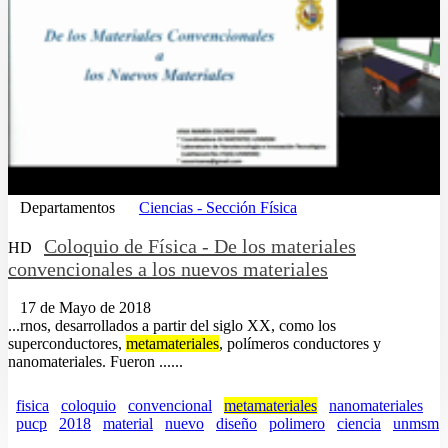
Departamentos
Ciencias - Sección Física
Coloquio de Física - De los materiales
HD
convencionales a los nuevos materiales
17 de Mayo de 2018
...rnos, desarrollados a partir del siglo XX, como los
superconductores,
metamateriales
, polímeros conductores y
nanomateriales. Fueron ......
fisica
coloquio
convencional
metamateriales
nanomateriales
pucp
2018
material
nuevo
diseño
polimero
ciencia
unmsm