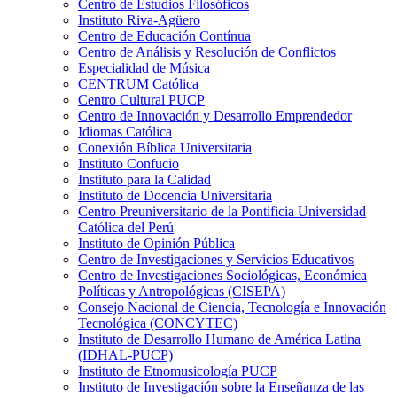
Centro de Estudios Filosóficos
Instituto Riva-Agüero
Centro de Educación Contínua
Centro de Análisis y Resolución de Conflictos
Especialidad de Música
CENTRUM Católica
Centro Cultural PUCP
Centro de Innovación y Desarrollo Emprendedor
Idiomas Católica
Conexión Bíblica Universitaria
Instituto Confucio
Instituto para la Calidad
Instituto de Docencia Universitaria
Centro Preuniversitario de la Pontificia Universidad
Católica del Perú
Instituto de Opinión Pública
Centro de Investigaciones y Servicios Educativos
Centro de Investigaciones Sociológicas, Económica
Políticas y Antropológicas (CISEPA)
Consejo Nacional de Ciencia, Tecnología e Innovación
Tecnológica (CONCYTEC)
Instituto de Desarrollo Humano de América Latina
(IDHAL-PUCP)
Instituto de Etnomusicología PUCP
Instituto de Investigación sobre la Enseñanza de las