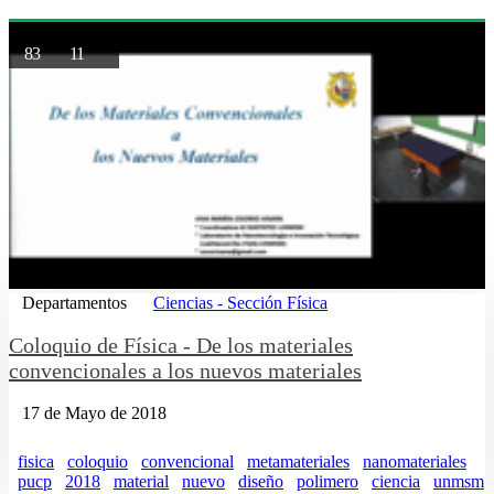
83
11
Departamentos
Ciencias - Sección Física
Coloquio de Física - De los materiales
convencionales a los nuevos materiales
17 de Mayo de 2018
fisica
coloquio
convencional
metamateriales
nanomateriales
pucp
2018
material
nuevo
diseño
polimero
ciencia
unmsm