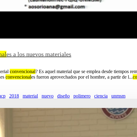
nal
es a los nuevos materiales
erial
convencional
? Es aquel material que se emplea desde tiempos rem
les
convencional
es fueron aprovechados por el hombre, a partir de l...
co
ucp
2018
material
nuevo
diseño
polimero
ciencia
unmsm