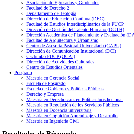
Asociación de Egresados y Graduados
Facultad de Derecho 2
Departamento de Teología
Dirección de Educación Continua (DEC)
Facultad de Estudios Interdisciplinarios de la PUCP
Dirección de Gestión del Talento Humano (DGTH)
Dirección Académica de Planeamiento y Evaluación (D
Facultad de Arquitectura y Urbanismo
Centro de Asesoría Pastoral Universitaria (CAPU)
Dirección de Comunicación Institucional (DCI)
Cachimbo PUCP (OCAI)
Dirección de Actividades Culturales
Centro de Estudios Orientales
Posgrado
Maestría en Gerencia Social
Escuela de Posgrado
Escuela de Gobierno y Políticas Públicas
Derecho y Empresa
Maestría en Derecho c.m. en Política Jurisdiccional
Maestría en Regulación de los Servicios Públicos
Maestría en Docencia universitaria
Maestría en Cognición Aprendizaje y Desarrollo
Maestría en Ingeniería Civil
Resultados de Búsqueda