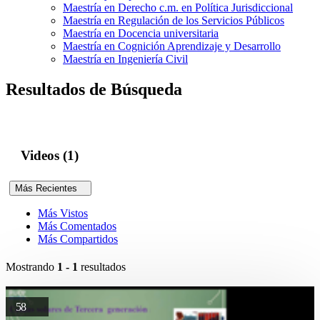
Maestría en Derecho c.m. en Política Jurisdiccional
Maestría en Regulación de los Servicios Públicos
Maestría en Docencia universitaria
Maestría en Cognición Aprendizaje y Desarrollo
Maestría en Ingeniería Civil
Resultados de Búsqueda
Videos (1)
Más Recientes
Más Vistos
Más Comentados
Más Compartidos
Mostrando
1 - 1
resultados
58