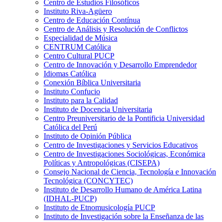
Centro de Estudios Filosóficos
Instituto Riva-Agüero
Centro de Educación Contínua
Centro de Análisis y Resolución de Conflictos
Especialidad de Música
CENTRUM Católica
Centro Cultural PUCP
Centro de Innovación y Desarrollo Emprendedor
Idiomas Católica
Conexión Bíblica Universitaria
Instituto Confucio
Instituto para la Calidad
Instituto de Docencia Universitaria
Centro Preuniversitario de la Pontificia Universidad
Católica del Perú
Instituto de Opinión Pública
Centro de Investigaciones y Servicios Educativos
Centro de Investigaciones Sociológicas, Económica
Políticas y Antropológicas (CISEPA)
Consejo Nacional de Ciencia, Tecnología e Innovación
Tecnológica (CONCYTEC)
Instituto de Desarrollo Humano de América Latina
(IDHAL-PUCP)
Instituto de Etnomusicología PUCP
Instituto de Investigación sobre la Enseñanza de las