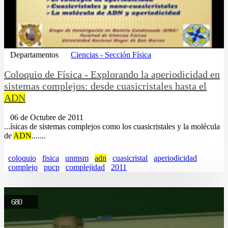
Departamentos
Ciencias - Sección Física
Coloquio de Física - Explorando la aperiodicidad en
sistemas complejos: desde cuasicristales hasta el
ADN
06 de Octubre de 2011
...ísicas de sistemas complejos como los cuasicristales y la molécula
de
ADN
.......
coloquio
fisica
unmsm
adn
cuasicristal
aperiodicidad
complejo
pucp
complejidad
2011
680