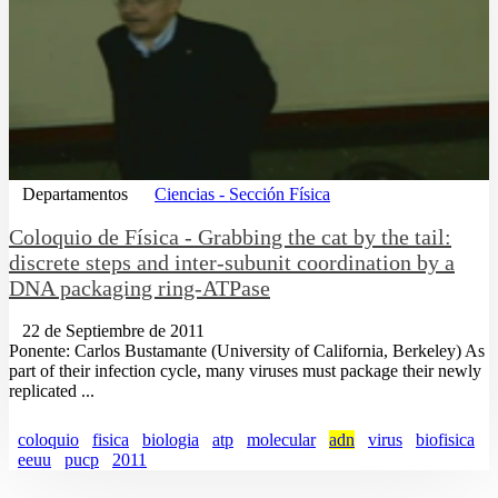
Departamentos
Ciencias - Sección Física
Coloquio de Física - Grabbing the cat by the tail:
discrete steps and inter-subunit coordination by a
DNA packaging ring-ATPase
22 de Septiembre de 2011
Ponente: Carlos Bustamante (University of California, Berkeley) As
part of their infection cycle, many viruses must package their newly
replicated ...
coloquio
fisica
biologia
atp
molecular
adn
virus
biofisica
eeuu
pucp
2011