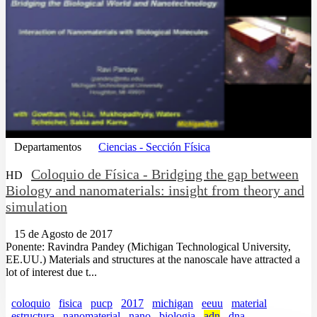
Departamentos
Ciencias - Sección Física
Coloquio de Física - Bridging the gap between
HD
Biology and nanomaterials: insight from theory and
simulation
15 de Agosto de 2017
Ponente: Ravindra Pandey (Michigan Technological University,
EE.UU.) Materials and structures at the nanoscale have attracted a
lot of interest due t...
coloquio
fisica
pucp
2017
michigan
eeuu
material
estructura
nanomaterial
nano
biologia
adn
dna