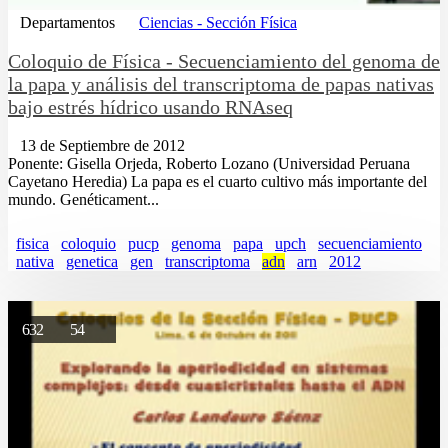
Departamentos
Ciencias - Sección Física
Coloquio de Física - Secuenciamiento del genoma de
la papa y análisis del transcriptoma de papas nativas
bajo estrés hídrico usando RNAseq
13 de Septiembre de 2012
Ponente: Gisella Orjeda, Roberto Lozano (Universidad Peruana
Cayetano Heredia) La papa es el cuarto cultivo más importante del
mundo. Genéticament...
fisica
coloquio
pucp
genoma
papa
upch
secuenciamiento
nativa
genetica
gen
transcriptoma
adn
arn
2012
632
54