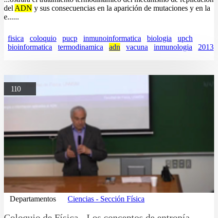
del
ADN
y sus consecuencias en la aparición de mutaciones y en la
e......
fisica
coloquio
pucp
inmunoinformatica
biologia
upch
bioinformatica
termodinamica
adn
vacuna
inmunologia
2013
110
Departamentos
Ciencias - Sección Física
Coloquio de Física - Los conceptos de entropía,