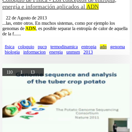
energía e información aplicados al
ADN
22 de Agosto de 2013
...las, entre otros. En muchos sistemas, como por ejemplo los
genomas de
ADN
, es posible separar la entropía de calor de aquella
de la f......
fisica
coloquio
pucp
termodinamica
entropia
adn
genoma
biologia
informacion
energia
unmsm
2013
110
1
13