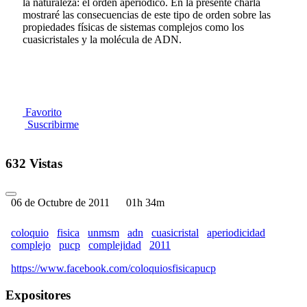
la naturaleza: el orden aperiódico. En la presente charla
mostraré las consecuencias de este tipo de orden sobre las
propiedades físicas de sistemas complejos como los
cuasicristales y la molécula de ADN.
Favorito
Suscribirme
632 Vistas
06 de Octubre de 2011
01h 34m
coloquio
fisica
unmsm
adn
cuasicristal
aperiodicidad
complejo
pucp
complejidad
2011
https://www.facebook.com/coloquiosfisicapucp
Expositores