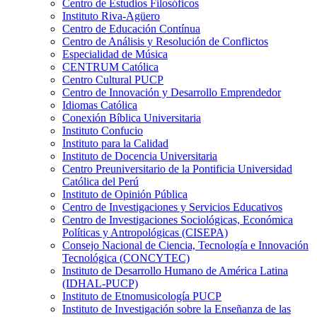
Centro de Estudios Filosóficos
Instituto Riva-Agüero
Centro de Educación Contínua
Centro de Análisis y Resolución de Conflictos
Especialidad de Música
CENTRUM Católica
Centro Cultural PUCP
Centro de Innovación y Desarrollo Emprendedor
Idiomas Católica
Conexión Bíblica Universitaria
Instituto Confucio
Instituto para la Calidad
Instituto de Docencia Universitaria
Centro Preuniversitario de la Pontificia Universidad
Católica del Perú
Instituto de Opinión Pública
Centro de Investigaciones y Servicios Educativos
Centro de Investigaciones Sociológicas, Económica
Políticas y Antropológicas (CISEPA)
Consejo Nacional de Ciencia, Tecnología e Innovación
Tecnológica (CONCYTEC)
Instituto de Desarrollo Humano de América Latina
(IDHAL-PUCP)
Instituto de Etnomusicología PUCP
Instituto de Investigación sobre la Enseñanza de las