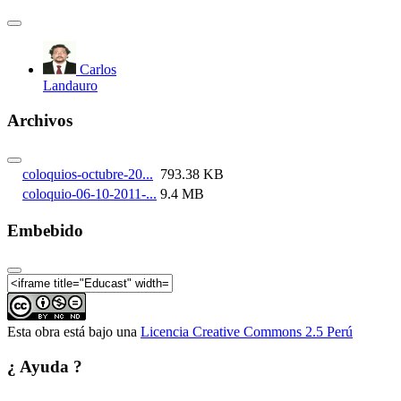
Carlos
Landauro
Archivos
coloquios-octubre-20...
793.38 KB
coloquio-06-10-2011-...
9.4 MB
Embebido
Esta obra está bajo una
Licencia Creative Commons 2.5 Perú
¿ Ayuda ?