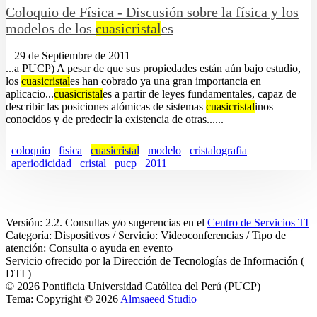
Coloquio de Física - Discusión sobre la física y los
modelos de los
cuasicristal
es
29 de Septiembre de 2011
...a PUCP) A pesar de que sus propiedades están aún bajo estudio,
los
cuasicristal
es han cobrado ya una gran importancia en
aplicacio...
cuasicristal
es a partir de leyes fundamentales, capaz de
describir las posiciones atómicas de sistemas
cuasicristal
inos
conocidos y de predecir la existencia de otras......
coloquio
fisica
cuasicristal
modelo
cristalografia
aperiodicidad
cristal
pucp
2011
Versión: 2.2. Consultas y/o sugerencias en el
Centro de Servicios TI
Categoría: Dispositivos / Servicio: Videoconferencias / Tipo de
atención: Consulta o ayuda en evento
Servicio ofrecido por la Dirección de Tecnologías de Información (
DTI )
© 2026 Pontificia Universidad Católica del Perú (PUCP)
Tema: Copyright © 2026
Almsaeed Studio