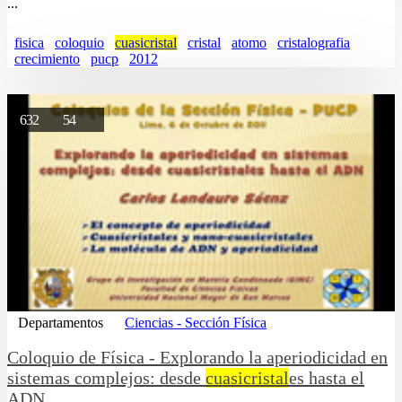
...
fisica
coloquio
cuasicristal
cristal
atomo
cristalografia
crecimiento
pucp
2012
632
54
Departamentos
Ciencias - Sección Física
Coloquio de Física - Explorando la aperiodicidad en
sistemas complejos: desde
cuasicristal
es hasta el
ADN