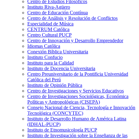
Centro de Estudios Filosóficos
Instituto Riva-Agüero
Centro de Educación Contínua
Centro de Análisis y Resolución de Conflictos
Especialidad de Música
CENTRUM Católica
Centro Cultural PUCP
Centro de Innovación y Desarrollo Emprendedor
Idiomas Católica
Conexión Bíblica Universitaria
Instituto Confucio
Instituto para la Calidad
Instituto de Docencia Universitaria
Centro Preuniversitario de la Pontificia Universidad
Católica del Perú
Instituto de Opinión Pública
Centro de Investigaciones y Servicios Educativos
Centro de Investigaciones Sociológicas, Económica
Políticas y Antropológicas (CISEPA)
Consejo Nacional de Ciencia, Tecnología e Innovación
Tecnológica (CONCYTEC)
Instituto de Desarrollo Humano de América Latina
(IDHAL-PUCP)
Instituto de Etnomusicología PUCP
Instituto de Investigación sobre la Enseñanza de las