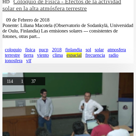
Coloquio de Física - Efectos de la actividad
HD
solar en la alta atmósfera terrestre
09 de Febrero de 2018
Ponente: Liliana Macotela (Observatorio de Sodankylä, Universidad
de Oulu, Finlandia) Las emisiones solares --- consistentes de
fotones, otras part...
coloquio
fisica
pucp
2018
finlandia
sol
solar
atmosfera
terrestre
tierra
viento
clima
espacial
frecuencia
radio
ionosfera
vlf
114
1
37