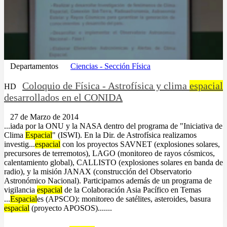
Departamentos
Ciencias - Sección Física
Coloquio de Física - Astrofísica y clima
espacial
HD
desarrollados en el CONIDA
27 de Marzo de 2014
...iada por la ONU y la NASA dentro del programa de "Iniciativa de
Clima
Espacial
" (ISWI). En la Dir. de Astrofísica realizamos
investig...
espacial
con los proyectos SAVNET (explosiones solares,
precursores de terremotos), LAGO (monitoreo de rayos cósmicos,
calentamiento global), CALLISTO (explosiones solares en banda de
radio), y la misión JANAX (construcción del Observatorio
Astronómico Nacional). Participamos además de un programa de
vigilancia
espacial
de la Colaboración Asia Pacífico en Temas
...
Espacial
es (APSCO): monitoreo de satélites, asteroides, basura
espacial
(proyecto APOSOS).......