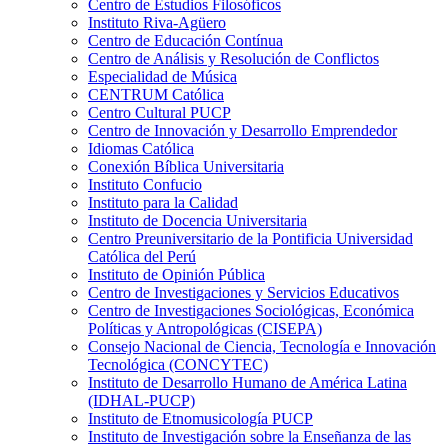
Centro de Estudios Filosóficos
Instituto Riva-Agüero
Centro de Educación Contínua
Centro de Análisis y Resolución de Conflictos
Especialidad de Música
CENTRUM Católica
Centro Cultural PUCP
Centro de Innovación y Desarrollo Emprendedor
Idiomas Católica
Conexión Bíblica Universitaria
Instituto Confucio
Instituto para la Calidad
Instituto de Docencia Universitaria
Centro Preuniversitario de la Pontificia Universidad
Católica del Perú
Instituto de Opinión Pública
Centro de Investigaciones y Servicios Educativos
Centro de Investigaciones Sociológicas, Económica
Políticas y Antropológicas (CISEPA)
Consejo Nacional de Ciencia, Tecnología e Innovación
Tecnológica (CONCYTEC)
Instituto de Desarrollo Humano de América Latina
(IDHAL-PUCP)
Instituto de Etnomusicología PUCP
Instituto de Investigación sobre la Enseñanza de las