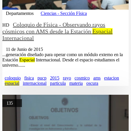
Departamentos
Ciencias - Sección Física
Coloquio de Física - Observando rayos
HD
cósmicos con AMS desde la Estación
Espacial
Internacional
11 de Junio de 2015
...generación diseñado para operar como un módulo externo en la
Estación
Espacial
Internacional. Desde el espacio estudiamos el
universo......
coloquio
fisica
pucp
2015
rayo
cosmico
ams
estacion
espacial
internacional
particula
materia
oscura
135