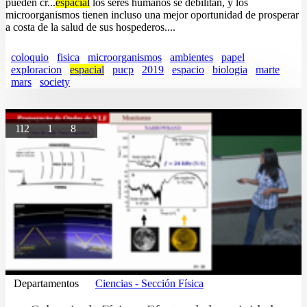
pueden cr...
espacial
los seres humanos se debilitan, y los
microorganismos tienen incluso una mejor oportunidad de prosperar
a costa de la salud de sus hospederos....
coloquio
fisica
microorganismos
ambientes
papel
exploracion
espacial
pucp
2019
espacio
biologia
marte
mars
society
112
1
8
Departamentos
Ciencias - Sección Física