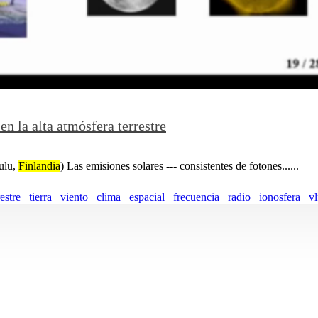
en la alta atmósfera terrestre
Oulu,
Finlandia
) Las emisiones solares --- consistentes de fotones......
restre
tierra
viento
clima
espacial
frecuencia
radio
ionosfera
vl