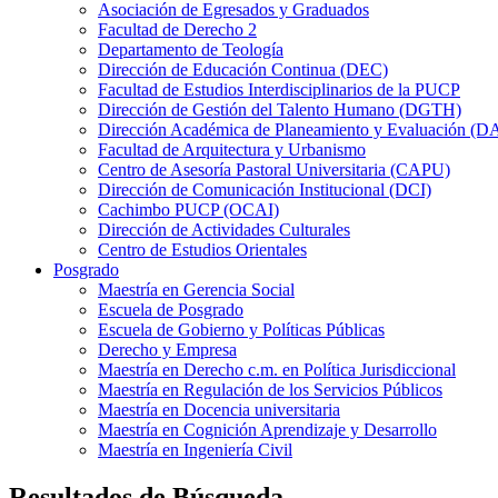
Asociación de Egresados y Graduados
Facultad de Derecho 2
Departamento de Teología
Dirección de Educación Continua (DEC)
Facultad de Estudios Interdisciplinarios de la PUCP
Dirección de Gestión del Talento Humano (DGTH)
Dirección Académica de Planeamiento y Evaluación (D
Facultad de Arquitectura y Urbanismo
Centro de Asesoría Pastoral Universitaria (CAPU)
Dirección de Comunicación Institucional (DCI)
Cachimbo PUCP (OCAI)
Dirección de Actividades Culturales
Centro de Estudios Orientales
Posgrado
Maestría en Gerencia Social
Escuela de Posgrado
Escuela de Gobierno y Políticas Públicas
Derecho y Empresa
Maestría en Derecho c.m. en Política Jurisdiccional
Maestría en Regulación de los Servicios Públicos
Maestría en Docencia universitaria
Maestría en Cognición Aprendizaje y Desarrollo
Maestría en Ingeniería Civil
Resultados de Búsqueda