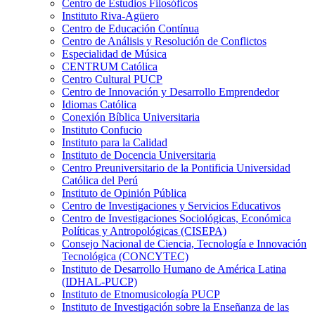
Centro de Estudios Filosóficos
Instituto Riva-Agüero
Centro de Educación Contínua
Centro de Análisis y Resolución de Conflictos
Especialidad de Música
CENTRUM Católica
Centro Cultural PUCP
Centro de Innovación y Desarrollo Emprendedor
Idiomas Católica
Conexión Bíblica Universitaria
Instituto Confucio
Instituto para la Calidad
Instituto de Docencia Universitaria
Centro Preuniversitario de la Pontificia Universidad
Católica del Perú
Instituto de Opinión Pública
Centro de Investigaciones y Servicios Educativos
Centro de Investigaciones Sociológicas, Económica
Políticas y Antropológicas (CISEPA)
Consejo Nacional de Ciencia, Tecnología e Innovación
Tecnológica (CONCYTEC)
Instituto de Desarrollo Humano de América Latina
(IDHAL-PUCP)
Instituto de Etnomusicología PUCP
Instituto de Investigación sobre la Enseñanza de las