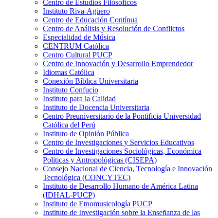
Centro de Estudios Filosóficos
Instituto Riva-Agüero
Centro de Educación Contínua
Centro de Análisis y Resolución de Conflictos
Especialidad de Música
CENTRUM Católica
Centro Cultural PUCP
Centro de Innovación y Desarrollo Emprendedor
Idiomas Católica
Conexión Bíblica Universitaria
Instituto Confucio
Instituto para la Calidad
Instituto de Docencia Universitaria
Centro Preuniversitario de la Pontificia Universidad
Católica del Perú
Instituto de Opinión Pública
Centro de Investigaciones y Servicios Educativos
Centro de Investigaciones Sociológicas, Económica
Políticas y Antropológicas (CISEPA)
Consejo Nacional de Ciencia, Tecnología e Innovación
Tecnológica (CONCYTEC)
Instituto de Desarrollo Humano de América Latina
(IDHAL-PUCP)
Instituto de Etnomusicología PUCP
Instituto de Investigación sobre la Enseñanza de las