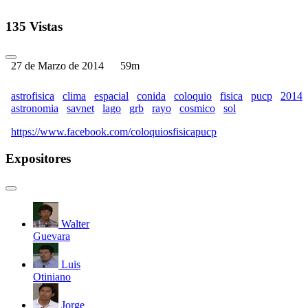
135 Vistas
27 de Marzo de 2014
59m
astrofisica
clima
espacial
conida
coloquio
fisica
pucp
2014
astronomia
savnet
lago
grb
rayo
cosmico
sol
https://www.facebook.com/coloquiosfisicapucp
Expositores
Walter
Guevara
Luis
Otiniano
Jorge