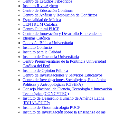
Centro de Estudios Filosóficos
Instituto Riva-Agüero
Centro de Educación Contínua
Centro de Análisis y Resolución de Conflictos
Especialidad de Música
CENTRUM Católica
Centro Cultural PUCP
Centro de Innovación y Desarrollo Emprendedor
Idiomas Católica
Conexión Bíblica Universitaria
Instituto Confucio
Instituto para la Calidad
Instituto de Docencia Universitaria
Centro Preuniversitario de la Pontificia Universidad
Católica del Perú
Instituto de Opinión Pública
Centro de Investigaciones y Servicios Educativos
Centro de Investigaciones Sociológicas, Económica
Políticas y Antropológicas (CISEPA)
Consejo Nacional de Ciencia, Tecnología e Innovación
Tecnológica (CONCYTEC)
Instituto de Desarrollo Humano de América Latina
(IDHAL-PUCP)
Instituto de Etnomusicología PUCP
Instituto de Investigación sobre la Enseñanza de las