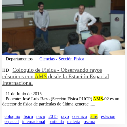
Departamentos
Ciencias - Sección Física
Coloquio de Física - Observando rayos
HD
cósmicos con
AMS
desde la Estación Espacial
Internacional
11 de Junio de 2015
...Ponente: José Luis Bazo (Sección Física PUCP)
AMS
-02 es un
detector de física de partículas de última generac......
coloquio
fisica
pucp
2015
rayo
cosmico
ams
estacion
espacial
internacional
particula
materia
oscura