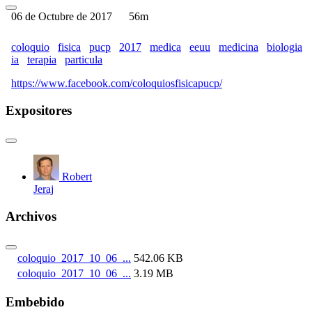
06 de Octubre de 2017
56m
coloquio
fisica
pucp
2017
medica
eeuu
medicina
biologia
ia
terapia
particula
https://www.facebook.com/coloquiosfisicapucp/
Expositores
Robert
Jeraj
Archivos
coloquio_2017_10_06_...
542.06 KB
coloquio_2017_10_06_...
3.19 MB
Embebido