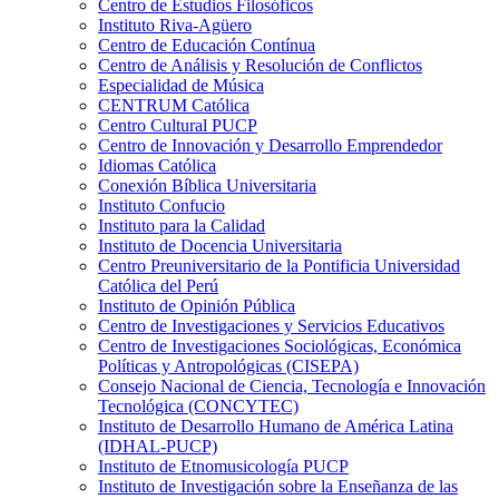
Centro de Estudios Filosóficos
Instituto Riva-Agüero
Centro de Educación Contínua
Centro de Análisis y Resolución de Conflictos
Especialidad de Música
CENTRUM Católica
Centro Cultural PUCP
Centro de Innovación y Desarrollo Emprendedor
Idiomas Católica
Conexión Bíblica Universitaria
Instituto Confucio
Instituto para la Calidad
Instituto de Docencia Universitaria
Centro Preuniversitario de la Pontificia Universidad
Católica del Perú
Instituto de Opinión Pública
Centro de Investigaciones y Servicios Educativos
Centro de Investigaciones Sociológicas, Económica
Políticas y Antropológicas (CISEPA)
Consejo Nacional de Ciencia, Tecnología e Innovación
Tecnológica (CONCYTEC)
Instituto de Desarrollo Humano de América Latina
(IDHAL-PUCP)
Instituto de Etnomusicología PUCP
Instituto de Investigación sobre la Enseñanza de las