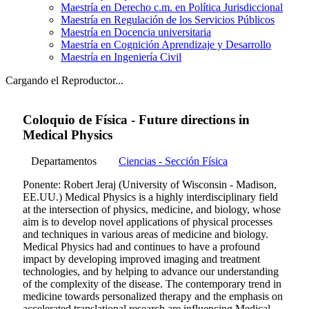
Maestría en Derecho c.m. en Política Jurisdiccional
Maestría en Regulación de los Servicios Públicos
Maestría en Docencia universitaria
Maestría en Cognición Aprendizaje y Desarrollo
Maestría en Ingeniería Civil
Cargando el Reproductor...
Coloquio de Física - Future directions in
Medical Physics
Departamentos
Ciencias - Sección Física
Ponente: Robert Jeraj (University of Wisconsin - Madison,
EE.UU.) Medical Physics is a highly interdisciplinary field
at the intersection of physics, medicine, and biology, whose
aim is to develop novel applications of physical processes
and techniques in various areas of medicine and biology.
Medical Physics had and continues to have a profound
impact by developing improved imaging and treatment
technologies, and by helping to advance our understanding
of the complexity of the disease. The contemporary trend in
medicine towards personalized therapy and the emphasis on
accelerated translational research are influencing Medical