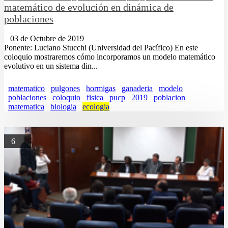
matemático de evolución en dinámica de
poblaciones
03 de Octubre de 2019
Ponente: Luciano Stucchi (Universidad del Pacífico) En este
coloquio mostraremos cómo incorporamos un modelo matemático
evolutivo en un sistema din...
matematico
pulgones
hormigas
ganaderia
modelo
poblaciones
coloquio
fisica
pucp
2019
poblacion
matematica
biologia
ecologia
6