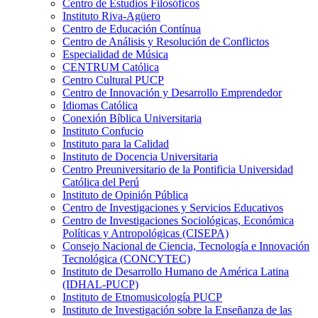
Centro de Estudios Filosóficos
Instituto Riva-Agüero
Centro de Educación Contínua
Centro de Análisis y Resolución de Conflictos
Especialidad de Música
CENTRUM Católica
Centro Cultural PUCP
Centro de Innovación y Desarrollo Emprendedor
Idiomas Católica
Conexión Bíblica Universitaria
Instituto Confucio
Instituto para la Calidad
Instituto de Docencia Universitaria
Centro Preuniversitario de la Pontificia Universidad
Católica del Perú
Instituto de Opinión Pública
Centro de Investigaciones y Servicios Educativos
Centro de Investigaciones Sociológicas, Económica
Políticas y Antropológicas (CISEPA)
Consejo Nacional de Ciencia, Tecnología e Innovación
Tecnológica (CONCYTEC)
Instituto de Desarrollo Humano de América Latina
(IDHAL-PUCP)
Instituto de Etnomusicología PUCP
Instituto de Investigación sobre la Enseñanza de las