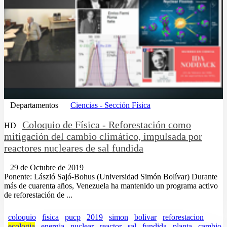
Departamentos
Ciencias - Sección Física
Coloquio de Física - Reforestación como
HD
mitigación del cambio climático, impulsada por
reactores nucleares de sal fundida
29 de Octubre de 2019
Ponente: László Sajó-Bohus (Universidad Simón Bolívar) Durante
más de cuarenta años, Venezuela ha mantenido un programa activo
de reforestación de ...
coloquio
fisica
pucp
2019
simon
bolivar
reforestacion
ecologia
energia
nuclear
reactor
sal
fundida
planta
cambio