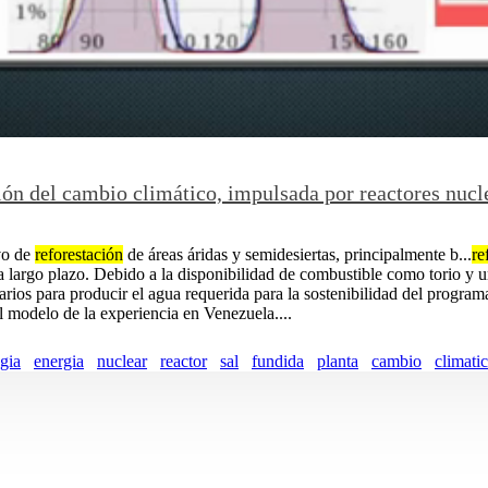
n del cambio climático, impulsada por reactores nucle
vo de
reforestación
de áreas áridas y semidesiertas, principalmente b...
re
a largo plazo. Debido a la disponibilidad de combustible como torio y ur
arios para producir el agua requerida para la sostenibilidad del progra
l modelo de la experiencia en Venezuela....
gia
energia
nuclear
reactor
sal
fundida
planta
cambio
climati