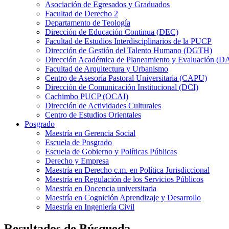
Asociación de Egresados y Graduados
Facultad de Derecho 2
Departamento de Teología
Dirección de Educación Continua (DEC)
Facultad de Estudios Interdisciplinarios de la PUCP
Dirección de Gestión del Talento Humano (DGTH)
Dirección Académica de Planeamiento y Evaluación (D
Facultad de Arquitectura y Urbanismo
Centro de Asesoría Pastoral Universitaria (CAPU)
Dirección de Comunicación Institucional (DCI)
Cachimbo PUCP (OCAI)
Dirección de Actividades Culturales
Centro de Estudios Orientales
Posgrado
Maestría en Gerencia Social
Escuela de Posgrado
Escuela de Gobierno y Políticas Públicas
Derecho y Empresa
Maestría en Derecho c.m. en Política Jurisdiccional
Maestría en Regulación de los Servicios Públicos
Maestría en Docencia universitaria
Maestría en Cognición Aprendizaje y Desarrollo
Maestría en Ingeniería Civil
Resultados de Búsqueda