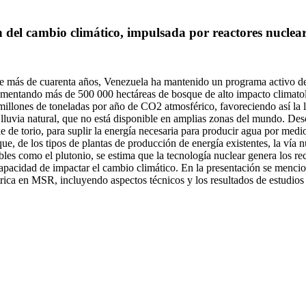
 del cambio climático, impulsada por reactores nuclear
más de cuarenta años, Venezuela ha mantenido un programa activo de re
rumentando más de 500 000 hectáreas de bosque de alto impacto climato
illones de toneladas por año de CO2 atmosférico, favoreciendo así la 
luvia natural, que no está disponible en amplias zonas del mundo. Des
de torio, para suplir la energía necesaria para producir agua por medio
, de los tipos de plantas de producción de energía existentes, la vía nu
ables como el plutonio, se estima que la tecnología nuclear genera los r
capacidad de impactar el cambio climático. En la presentación se mencio
ca en MSR, incluyendo aspectos técnicos y los resultados de estudios r