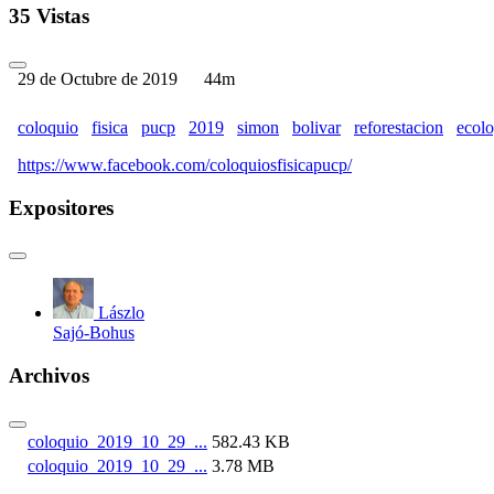
35 Vistas
29 de Octubre de 2019
44m
coloquio
fisica
pucp
2019
simon
bolivar
reforestacion
ecolo
https://www.facebook.com/coloquiosfisicapucp/
Expositores
Lászlo
Sajó-Bohus
Archivos
coloquio_2019_10_29_...
582.43 KB
coloquio_2019_10_29_...
3.78 MB