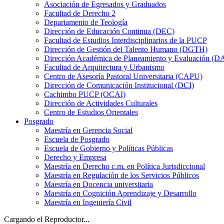
Asociación de Egresados y Graduados
Facultad de Derecho 2
Departamento de Teología
Dirección de Educación Continua (DEC)
Facultad de Estudios Interdisciplinarios de la PUCP
Dirección de Gestión del Talento Humano (DGTH)
Dirección Académica de Planeamiento y Evaluación (D
Facultad de Arquitectura y Urbanismo
Centro de Asesoría Pastoral Universitaria (CAPU)
Dirección de Comunicación Institucional (DCI)
Cachimbo PUCP (OCAI)
Dirección de Actividades Culturales
Centro de Estudios Orientales
Posgrado
Maestría en Gerencia Social
Escuela de Posgrado
Escuela de Gobierno y Políticas Públicas
Derecho y Empresa
Maestría en Derecho c.m. en Política Jurisdiccional
Maestría en Regulación de los Servicios Públicos
Maestría en Docencia universitaria
Maestría en Cognición Aprendizaje y Desarrollo
Maestría en Ingeniería Civil
Cargando el Reproductor...