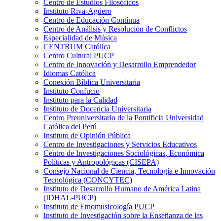
Centro de Estudios Filosóficos
Instituto Riva-Agüero
Centro de Educación Contínua
Centro de Análisis y Resolución de Conflictos
Especialidad de Música
CENTRUM Católica
Centro Cultural PUCP
Centro de Innovación y Desarrollo Emprendedor
Idiomas Católica
Conexión Bíblica Universitaria
Instituto Confucio
Instituto para la Calidad
Instituto de Docencia Universitaria
Centro Preuniversitario de la Pontificia Universidad
Católica del Perú
Instituto de Opinión Pública
Centro de Investigaciones y Servicios Educativos
Centro de Investigaciones Sociológicas, Económica
Políticas y Antropológicas (CISEPA)
Consejo Nacional de Ciencia, Tecnología e Innovación
Tecnológica (CONCYTEC)
Instituto de Desarrollo Humano de América Latina
(IDHAL-PUCP)
Instituto de Etnomusicología PUCP
Instituto de Investigación sobre la Enseñanza de las