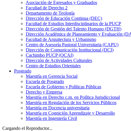
Asociación de Egresados y Graduados
Facultad de Derecho 2
Departamento de Teología
Dirección de Educación Continua (DEC)
Facultad de Estudios Interdisciplinarios de la PUCP
Dirección de Gestión del Talento Humano (DGTH)
Dirección Académica de Planeamiento y Evaluación (D
Facultad de Arquitectura y Urbanismo
Centro de Asesoría Pastoral Universitaria (CAPU)
Dirección de Comunicación Institucional (DCI)
Cachimbo PUCP (OCAI)
Dirección de Actividades Culturales
Centro de Estudios Orientales
Posgrado
Maestría en Gerencia Social
Escuela de Posgrado
Escuela de Gobierno y Políticas Públicas
Derecho y Empresa
Maestría en Derecho c.m. en Política Jurisdiccional
Maestría en Regulación de los Servicios Públicos
Maestría en Docencia universitaria
Maestría en Cognición Aprendizaje y Desarrollo
Maestría en Ingeniería Civil
Cargando el Reproductor...