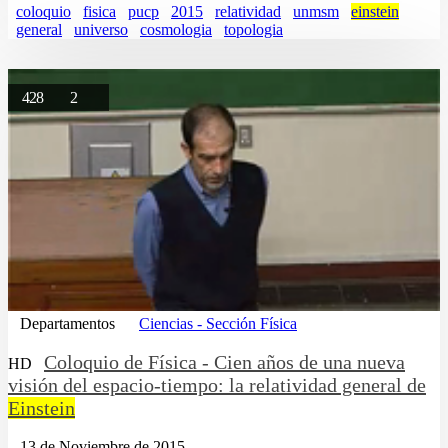
coloquio
fisica
pucp
2015
relatividad
unmsm
einstein
general
universo
cosmologia
topologia
428
2
Departamentos
Ciencias - Sección Física
Coloquio de Física - Cien años de una nueva
HD
visión del espacio-tiempo: la relatividad general de
Einstein
13 de Noviembre de 2015