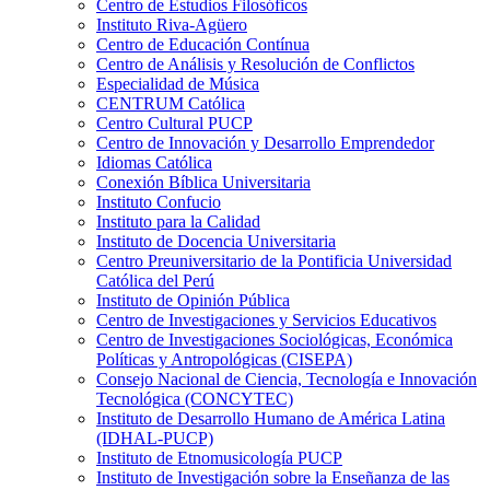
Centro de Estudios Filosóficos
Instituto Riva-Agüero
Centro de Educación Contínua
Centro de Análisis y Resolución de Conflictos
Especialidad de Música
CENTRUM Católica
Centro Cultural PUCP
Centro de Innovación y Desarrollo Emprendedor
Idiomas Católica
Conexión Bíblica Universitaria
Instituto Confucio
Instituto para la Calidad
Instituto de Docencia Universitaria
Centro Preuniversitario de la Pontificia Universidad
Católica del Perú
Instituto de Opinión Pública
Centro de Investigaciones y Servicios Educativos
Centro de Investigaciones Sociológicas, Económica
Políticas y Antropológicas (CISEPA)
Consejo Nacional de Ciencia, Tecnología e Innovación
Tecnológica (CONCYTEC)
Instituto de Desarrollo Humano de América Latina
(IDHAL-PUCP)
Instituto de Etnomusicología PUCP
Instituto de Investigación sobre la Enseñanza de las