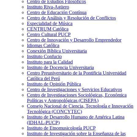
Centro de Estudios Filosóficos
Instituto Riva-Agüero
Centro de Educación Contínua
Centro de Análisis y Resolución de Conflictos
Especialidad de Música
CENTRUM Católica
Centro Cultural PUCP
Centro de Innovación y Desarrollo Emprendedor
Idiomas Católica
Conexión Bíblica Universitaria
Instituto Confucio
Instituto para la Calidad
Instituto de Docencia Universitaria
Centro Preuniversitario de la Pontificia Universidad
Católica del Perú
Instituto de Opinión Pública
Centro de Investigaciones y Servicios Educativos
Centro de Investigaciones Sociológicas, Económica
Políticas y Antropológicas (CISEPA)
Consejo Nacional de Ciencia, Tecnología e Innovación
Tecnológica (CONCYTEC)
Instituto de Desarrollo Humano de América Latina
(IDHAL-PUCP)
Instituto de Etnomusicología PUCP
Instituto de Investigación sobre la Enseñanza de las