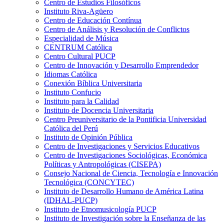
Centro de Estudios Filosóficos
Instituto Riva-Agüero
Centro de Educación Contínua
Centro de Análisis y Resolución de Conflictos
Especialidad de Música
CENTRUM Católica
Centro Cultural PUCP
Centro de Innovación y Desarrollo Emprendedor
Idiomas Católica
Conexión Bíblica Universitaria
Instituto Confucio
Instituto para la Calidad
Instituto de Docencia Universitaria
Centro Preuniversitario de la Pontificia Universidad
Católica del Perú
Instituto de Opinión Pública
Centro de Investigaciones y Servicios Educativos
Centro de Investigaciones Sociológicas, Económica
Políticas y Antropológicas (CISEPA)
Consejo Nacional de Ciencia, Tecnología e Innovación
Tecnológica (CONCYTEC)
Instituto de Desarrollo Humano de América Latina
(IDHAL-PUCP)
Instituto de Etnomusicología PUCP
Instituto de Investigación sobre la Enseñanza de las