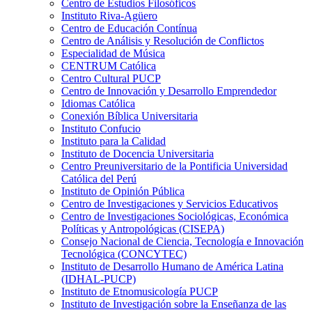
Centro de Estudios Filosóficos
Instituto Riva-Agüero
Centro de Educación Contínua
Centro de Análisis y Resolución de Conflictos
Especialidad de Música
CENTRUM Católica
Centro Cultural PUCP
Centro de Innovación y Desarrollo Emprendedor
Idiomas Católica
Conexión Bíblica Universitaria
Instituto Confucio
Instituto para la Calidad
Instituto de Docencia Universitaria
Centro Preuniversitario de la Pontificia Universidad
Católica del Perú
Instituto de Opinión Pública
Centro de Investigaciones y Servicios Educativos
Centro de Investigaciones Sociológicas, Económica
Políticas y Antropológicas (CISEPA)
Consejo Nacional de Ciencia, Tecnología e Innovación
Tecnológica (CONCYTEC)
Instituto de Desarrollo Humano de América Latina
(IDHAL-PUCP)
Instituto de Etnomusicología PUCP
Instituto de Investigación sobre la Enseñanza de las