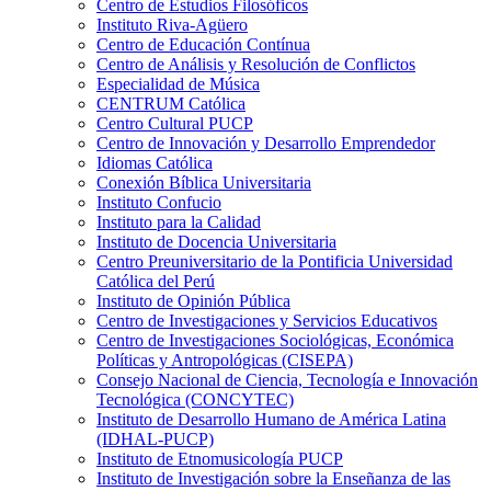
Centro de Estudios Filosóficos
Instituto Riva-Agüero
Centro de Educación Contínua
Centro de Análisis y Resolución de Conflictos
Especialidad de Música
CENTRUM Católica
Centro Cultural PUCP
Centro de Innovación y Desarrollo Emprendedor
Idiomas Católica
Conexión Bíblica Universitaria
Instituto Confucio
Instituto para la Calidad
Instituto de Docencia Universitaria
Centro Preuniversitario de la Pontificia Universidad
Católica del Perú
Instituto de Opinión Pública
Centro de Investigaciones y Servicios Educativos
Centro de Investigaciones Sociológicas, Económica
Políticas y Antropológicas (CISEPA)
Consejo Nacional de Ciencia, Tecnología e Innovación
Tecnológica (CONCYTEC)
Instituto de Desarrollo Humano de América Latina
(IDHAL-PUCP)
Instituto de Etnomusicología PUCP
Instituto de Investigación sobre la Enseñanza de las