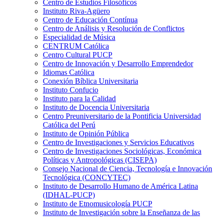
Centro de Estudios Filosóficos
Instituto Riva-Agüero
Centro de Educación Contínua
Centro de Análisis y Resolución de Conflictos
Especialidad de Música
CENTRUM Católica
Centro Cultural PUCP
Centro de Innovación y Desarrollo Emprendedor
Idiomas Católica
Conexión Bíblica Universitaria
Instituto Confucio
Instituto para la Calidad
Instituto de Docencia Universitaria
Centro Preuniversitario de la Pontificia Universidad
Católica del Perú
Instituto de Opinión Pública
Centro de Investigaciones y Servicios Educativos
Centro de Investigaciones Sociológicas, Económica
Políticas y Antropológicas (CISEPA)
Consejo Nacional de Ciencia, Tecnología e Innovación
Tecnológica (CONCYTEC)
Instituto de Desarrollo Humano de América Latina
(IDHAL-PUCP)
Instituto de Etnomusicología PUCP
Instituto de Investigación sobre la Enseñanza de las