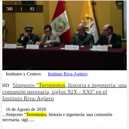
588
1
83
Institutos y Centros
Instituto Riva-Agüero
Simposio "
Terremotos
, historia e ingeniería: una
HD
comunión necesaria, siglos XIX - XXI" en el
Instituto Riva-Agüero
16 de Agosto de 2018
...Simposio "
Terremotos
, historia e ingeniería: una comunión
necesaria, sigl......