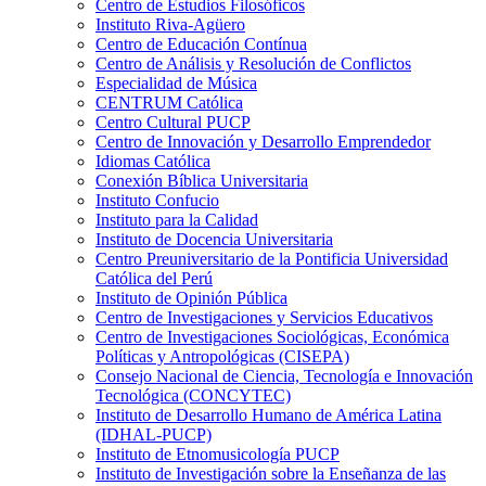
Centro de Estudios Filosóficos
Instituto Riva-Agüero
Centro de Educación Contínua
Centro de Análisis y Resolución de Conflictos
Especialidad de Música
CENTRUM Católica
Centro Cultural PUCP
Centro de Innovación y Desarrollo Emprendedor
Idiomas Católica
Conexión Bíblica Universitaria
Instituto Confucio
Instituto para la Calidad
Instituto de Docencia Universitaria
Centro Preuniversitario de la Pontificia Universidad
Católica del Perú
Instituto de Opinión Pública
Centro de Investigaciones y Servicios Educativos
Centro de Investigaciones Sociológicas, Económica
Políticas y Antropológicas (CISEPA)
Consejo Nacional de Ciencia, Tecnología e Innovación
Tecnológica (CONCYTEC)
Instituto de Desarrollo Humano de América Latina
(IDHAL-PUCP)
Instituto de Etnomusicología PUCP
Instituto de Investigación sobre la Enseñanza de las