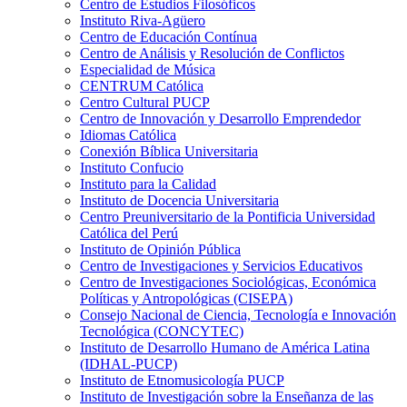
Centro de Estudios Filosóficos
Instituto Riva-Agüero
Centro de Educación Contínua
Centro de Análisis y Resolución de Conflictos
Especialidad de Música
CENTRUM Católica
Centro Cultural PUCP
Centro de Innovación y Desarrollo Emprendedor
Idiomas Católica
Conexión Bíblica Universitaria
Instituto Confucio
Instituto para la Calidad
Instituto de Docencia Universitaria
Centro Preuniversitario de la Pontificia Universidad
Católica del Perú
Instituto de Opinión Pública
Centro de Investigaciones y Servicios Educativos
Centro de Investigaciones Sociológicas, Económica
Políticas y Antropológicas (CISEPA)
Consejo Nacional de Ciencia, Tecnología e Innovación
Tecnológica (CONCYTEC)
Instituto de Desarrollo Humano de América Latina
(IDHAL-PUCP)
Instituto de Etnomusicología PUCP
Instituto de Investigación sobre la Enseñanza de las