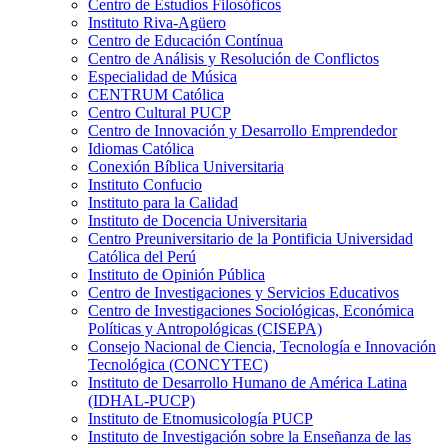
Centro de Estudios Filosóficos
Instituto Riva-Agüero
Centro de Educación Contínua
Centro de Análisis y Resolución de Conflictos
Especialidad de Música
CENTRUM Católica
Centro Cultural PUCP
Centro de Innovación y Desarrollo Emprendedor
Idiomas Católica
Conexión Bíblica Universitaria
Instituto Confucio
Instituto para la Calidad
Instituto de Docencia Universitaria
Centro Preuniversitario de la Pontificia Universidad
Católica del Perú
Instituto de Opinión Pública
Centro de Investigaciones y Servicios Educativos
Centro de Investigaciones Sociológicas, Económica
Políticas y Antropológicas (CISEPA)
Consejo Nacional de Ciencia, Tecnología e Innovación
Tecnológica (CONCYTEC)
Instituto de Desarrollo Humano de América Latina
(IDHAL-PUCP)
Instituto de Etnomusicología PUCP
Instituto de Investigación sobre la Enseñanza de las