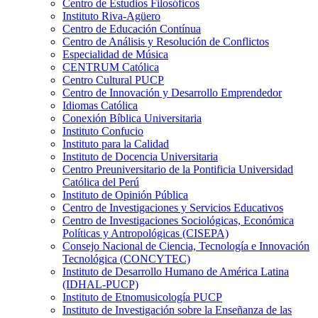
Centro de Estudios Filosóficos
Instituto Riva-Agüero
Centro de Educación Contínua
Centro de Análisis y Resolución de Conflictos
Especialidad de Música
CENTRUM Católica
Centro Cultural PUCP
Centro de Innovación y Desarrollo Emprendedor
Idiomas Católica
Conexión Bíblica Universitaria
Instituto Confucio
Instituto para la Calidad
Instituto de Docencia Universitaria
Centro Preuniversitario de la Pontificia Universidad
Católica del Perú
Instituto de Opinión Pública
Centro de Investigaciones y Servicios Educativos
Centro de Investigaciones Sociológicas, Económica
Políticas y Antropológicas (CISEPA)
Consejo Nacional de Ciencia, Tecnología e Innovación
Tecnológica (CONCYTEC)
Instituto de Desarrollo Humano de América Latina
(IDHAL-PUCP)
Instituto de Etnomusicología PUCP
Instituto de Investigación sobre la Enseñanza de las