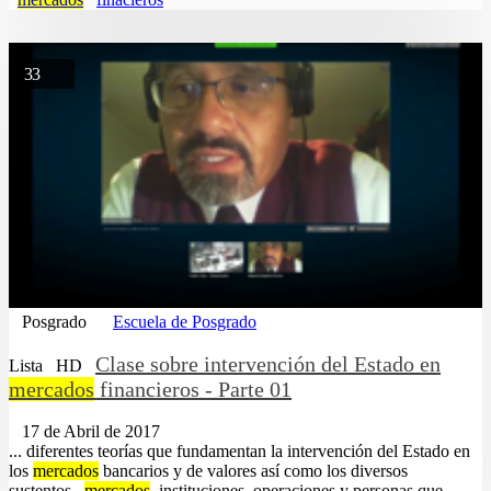
33
Posgrado
Escuela de Posgrado
Clase sobre intervención del Estado en
Lista
HD
mercados
financieros - Parte 01
17 de Abril de 2017
... diferentes teorías que fundamentan la intervención del Estado en
los
mercados
bancarios y de valores así como los diversos
sustentos...
mercados
, instituciones, operaciones y personas que