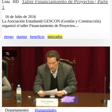
Taller Financiamiento de Proyectos | Parte
Lista
HD
1
16 de Julio de 2016
La Asociación Estudiantil GESCON (Gestión y Construcción)
organizó el taller Financiamiento de Proyectos....
riesgo
startup
beneficio
mercados
76
Departamentos
Humanidades