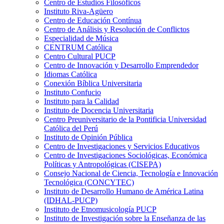
Centro de Estudios Filosóficos
Instituto Riva-Agüero
Centro de Educación Contínua
Centro de Análisis y Resolución de Conflictos
Especialidad de Música
CENTRUM Católica
Centro Cultural PUCP
Centro de Innovación y Desarrollo Emprendedor
Idiomas Católica
Conexión Bíblica Universitaria
Instituto Confucio
Instituto para la Calidad
Instituto de Docencia Universitaria
Centro Preuniversitario de la Pontificia Universidad
Católica del Perú
Instituto de Opinión Pública
Centro de Investigaciones y Servicios Educativos
Centro de Investigaciones Sociológicas, Económica
Políticas y Antropológicas (CISEPA)
Consejo Nacional de Ciencia, Tecnología e Innovación
Tecnológica (CONCYTEC)
Instituto de Desarrollo Humano de América Latina
(IDHAL-PUCP)
Instituto de Etnomusicología PUCP
Instituto de Investigación sobre la Enseñanza de las