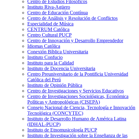
Centro de Estudios Filosóficos
Instituto Riva-Agüero
Centro de Educación Contínua
Centro de Análisis y Resolución de Conflictos
Especialidad de Música
CENTRUM Católica
Centro Cultural PUCP
Centro de Innovación y Desarrollo Emprendedor
Idiomas Católica
Conexión Bíblica Universitaria
Instituto Confucio
Instituto para la Calidad
Instituto de Docencia Universitaria
Centro Preuniversitario de la Pontificia Universidad
Católica del Perú
Instituto de Opinión Pública
Centro de Investigaciones y Servicios Educativos
Centro de Investigaciones Sociológicas, Económica
Políticas y Antropológicas (CISEPA)
Consejo Nacional de Ciencia, Tecnología e Innovación
Tecnológica (CONCYTEC)
Instituto de Desarrollo Humano de América Latina
(IDHAL-PUCP)
Instituto de Etnomusicología PUCP
Instituto de Investigación sobre la Enseñanza de las