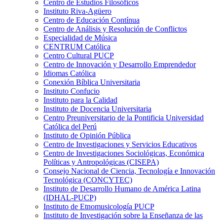
Centro de Estudios Filosóficos
Instituto Riva-Agüero
Centro de Educación Contínua
Centro de Análisis y Resolución de Conflictos
Especialidad de Música
CENTRUM Católica
Centro Cultural PUCP
Centro de Innovación y Desarrollo Emprendedor
Idiomas Católica
Conexión Bíblica Universitaria
Instituto Confucio
Instituto para la Calidad
Instituto de Docencia Universitaria
Centro Preuniversitario de la Pontificia Universidad
Católica del Perú
Instituto de Opinión Pública
Centro de Investigaciones y Servicios Educativos
Centro de Investigaciones Sociológicas, Económica
Políticas y Antropológicas (CISEPA)
Consejo Nacional de Ciencia, Tecnología e Innovación
Tecnológica (CONCYTEC)
Instituto de Desarrollo Humano de América Latina
(IDHAL-PUCP)
Instituto de Etnomusicología PUCP
Instituto de Investigación sobre la Enseñanza de las