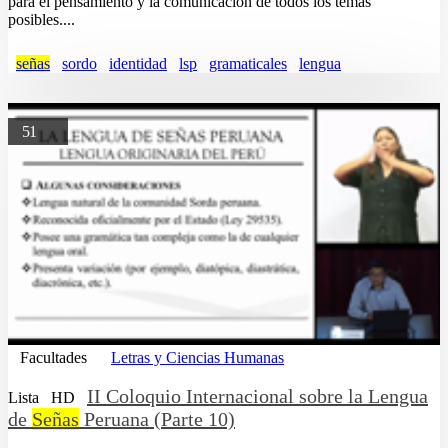
para el pensamiento y la comunicación de todos los temas
posibles....
señas
sordo
identidad
lsp
gramaticales
lengua
51
Facultades
Letras y Ciencias Humanas
II Coloquio Internacional sobre la Lengua
Lista
HD
de
Señas
Peruana (Parte 10)