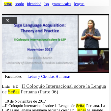
señas
sordo
identidad
lsp
gramaticales
lengua
29
Facultades
Letras y Ciencias Humanas
II Coloquio Internacional sobre la Lengua
Lista
HD
de
Señas
Peruana (Parte 06)
10 de Noviembre de 2017
...II Coloquio Internacional sobre la Lengua de
Señas
Peruana. La
LSP es una lengua originaria peruana creada p...
señas
ha surgido,