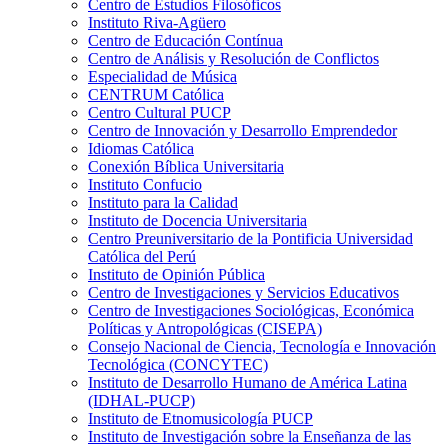
Centro de Estudios Filosóficos
Instituto Riva-Agüero
Centro de Educación Contínua
Centro de Análisis y Resolución de Conflictos
Especialidad de Música
CENTRUM Católica
Centro Cultural PUCP
Centro de Innovación y Desarrollo Emprendedor
Idiomas Católica
Conexión Bíblica Universitaria
Instituto Confucio
Instituto para la Calidad
Instituto de Docencia Universitaria
Centro Preuniversitario de la Pontificia Universidad
Católica del Perú
Instituto de Opinión Pública
Centro de Investigaciones y Servicios Educativos
Centro de Investigaciones Sociológicas, Económica
Políticas y Antropológicas (CISEPA)
Consejo Nacional de Ciencia, Tecnología e Innovación
Tecnológica (CONCYTEC)
Instituto de Desarrollo Humano de América Latina
(IDHAL-PUCP)
Instituto de Etnomusicología PUCP
Instituto de Investigación sobre la Enseñanza de las