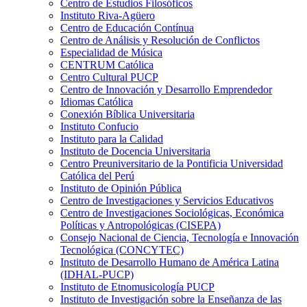
Centro de Estudios Filosóficos
Instituto Riva-Agüero
Centro de Educación Contínua
Centro de Análisis y Resolución de Conflictos
Especialidad de Música
CENTRUM Católica
Centro Cultural PUCP
Centro de Innovación y Desarrollo Emprendedor
Idiomas Católica
Conexión Bíblica Universitaria
Instituto Confucio
Instituto para la Calidad
Instituto de Docencia Universitaria
Centro Preuniversitario de la Pontificia Universidad
Católica del Perú
Instituto de Opinión Pública
Centro de Investigaciones y Servicios Educativos
Centro de Investigaciones Sociológicas, Económica
Políticas y Antropológicas (CISEPA)
Consejo Nacional de Ciencia, Tecnología e Innovación
Tecnológica (CONCYTEC)
Instituto de Desarrollo Humano de América Latina
(IDHAL-PUCP)
Instituto de Etnomusicología PUCP
Instituto de Investigación sobre la Enseñanza de las