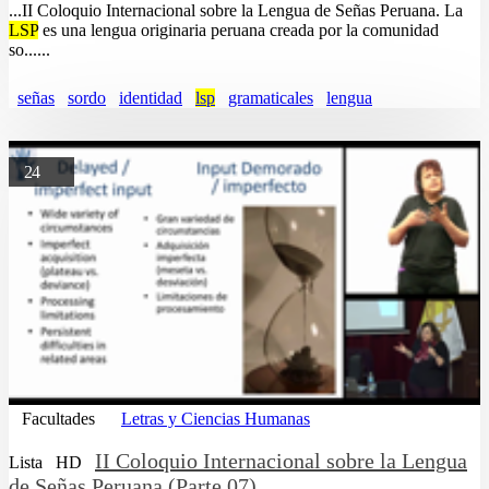
...II Coloquio Internacional sobre la Lengua de Señas Peruana. La
LSP
es una lengua originaria peruana creada por la comunidad
so......
señas
sordo
identidad
lsp
gramaticales
lengua
24
Facultades
Letras y Ciencias Humanas
II Coloquio Internacional sobre la Lengua
Lista
HD
de Señas Peruana (Parte 07)