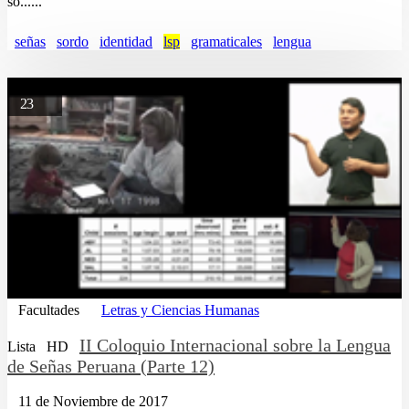
so......
señas
sordo
identidad
lsp
gramaticales
lengua
23
Facultades
Letras y Ciencias Humanas
II Coloquio Internacional sobre la Lengua
Lista
HD
de Señas Peruana (Parte 12)
11 de Noviembre de 2017