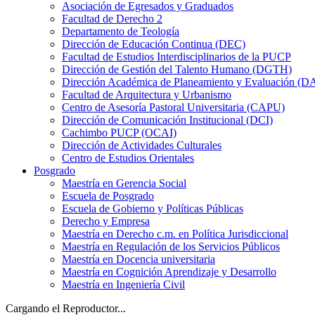
Asociación de Egresados y Graduados
Facultad de Derecho 2
Departamento de Teología
Dirección de Educación Continua (DEC)
Facultad de Estudios Interdisciplinarios de la PUCP
Dirección de Gestión del Talento Humano (DGTH)
Dirección Académica de Planeamiento y Evaluación (D
Facultad de Arquitectura y Urbanismo
Centro de Asesoría Pastoral Universitaria (CAPU)
Dirección de Comunicación Institucional (DCI)
Cachimbo PUCP (OCAI)
Dirección de Actividades Culturales
Centro de Estudios Orientales
Posgrado
Maestría en Gerencia Social
Escuela de Posgrado
Escuela de Gobierno y Políticas Públicas
Derecho y Empresa
Maestría en Derecho c.m. en Política Jurisdiccional
Maestría en Regulación de los Servicios Públicos
Maestría en Docencia universitaria
Maestría en Cognición Aprendizaje y Desarrollo
Maestría en Ingeniería Civil
Cargando el Reproductor...