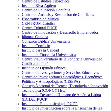
Centro de Estudios Filosóficos
Instituto Riva-Agüero
Centro de Educación Contínua
Centro de Análisis y Resolución de Conflictos
Especialidad de Música
CENTRUM Católica
Centro Cultural PUCP
Centro de Innovación y Desarrollo Emprendedor
Idiomas Católica
Conexión Bíblica Universitaria
Instituto Confucio
Instituto para la Calidad
Instituto de Docencia Universitaria
Centro Preuniversitario de la Pontificia Universidad
Católica del Perú
Instituto de Opinión Pública
Centro de Investigaciones y Servicios Educativos
Centro de Investigaciones Sociológicas, Económica
Políticas y Antropológicas (CISEPA)
Consejo Nacional de Ciencia, Tecnología e Innovación
Tecnológica (CONCYTEC)
Instituto de Desarrollo Humano de América Latina
(IDHAL-PUCP)
Instituto de Etnomusicología PUCP
Instituto de Investigación sobre la Enseñanza de las