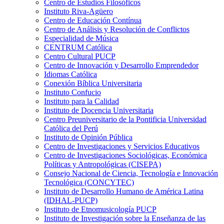
Centro de Estudios Filosóficos
Instituto Riva-Agüero
Centro de Educación Contínua
Centro de Análisis y Resolución de Conflictos
Especialidad de Música
CENTRUM Católica
Centro Cultural PUCP
Centro de Innovación y Desarrollo Emprendedor
Idiomas Católica
Conexión Bíblica Universitaria
Instituto Confucio
Instituto para la Calidad
Instituto de Docencia Universitaria
Centro Preuniversitario de la Pontificia Universidad
Católica del Perú
Instituto de Opinión Pública
Centro de Investigaciones y Servicios Educativos
Centro de Investigaciones Sociológicas, Económica
Políticas y Antropológicas (CISEPA)
Consejo Nacional de Ciencia, Tecnología e Innovación
Tecnológica (CONCYTEC)
Instituto de Desarrollo Humano de América Latina
(IDHAL-PUCP)
Instituto de Etnomusicología PUCP
Instituto de Investigación sobre la Enseñanza de las