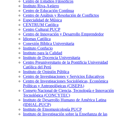
Centro de Estudios Filosóficos
Instituto Riva-Agüero
Centro de Educación Contínua
Centro de Análisis y Resolución de Conflictos
Especialidad de Música
CENTRUM Católica
Centro Cultural PUCP
Centro de Innovación y Desarrollo Emprendedor
Idiomas Católica
Conexión Bíblica Universitaria
Instituto Confucio
Instituto para la Calidad
Instituto de Docencia Universitaria
Centro Preuniversitario de la Pontificia Universidad
Católica del Perú
Instituto de Opinión Pública
Centro de Investigaciones y Servicios Educativos
Centro de Investigaciones Sociológicas, Económica
Políticas y Antropológicas (CISEPA)
Consejo Nacional de Ciencia, Tecnología e Innovación
Tecnológica (CONCYTEC)
Instituto de Desarrollo Humano de América Latina
(IDHAL-PUCP)
Instituto de Etnomusicología PUCP
Instituto de Investigación sobre la Enseñanza de las