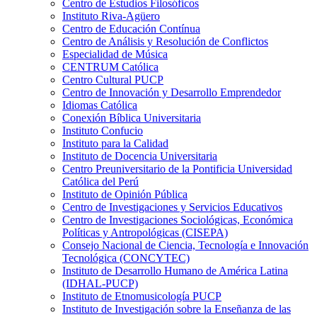
Centro de Estudios Filosóficos
Instituto Riva-Agüero
Centro de Educación Contínua
Centro de Análisis y Resolución de Conflictos
Especialidad de Música
CENTRUM Católica
Centro Cultural PUCP
Centro de Innovación y Desarrollo Emprendedor
Idiomas Católica
Conexión Bíblica Universitaria
Instituto Confucio
Instituto para la Calidad
Instituto de Docencia Universitaria
Centro Preuniversitario de la Pontificia Universidad
Católica del Perú
Instituto de Opinión Pública
Centro de Investigaciones y Servicios Educativos
Centro de Investigaciones Sociológicas, Económica
Políticas y Antropológicas (CISEPA)
Consejo Nacional de Ciencia, Tecnología e Innovación
Tecnológica (CONCYTEC)
Instituto de Desarrollo Humano de América Latina
(IDHAL-PUCP)
Instituto de Etnomusicología PUCP
Instituto de Investigación sobre la Enseñanza de las