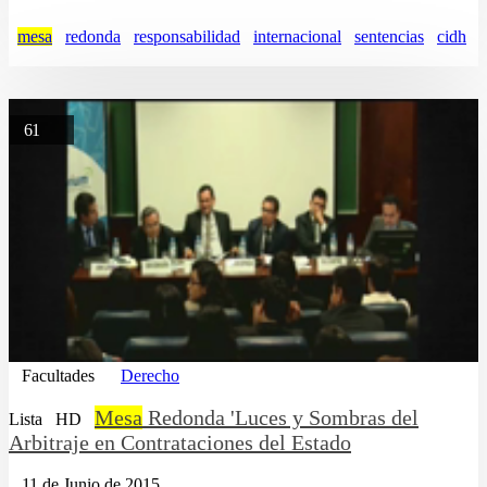
mesa
redonda
responsabilidad
internacional
sentencias
cidh
61
Facultades
Derecho
Mesa
Redonda 'Luces y Sombras del
Lista
HD
Arbitraje en Contrataciones del Estado
11 de Junio de 2015