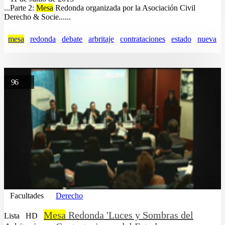
...Parte 2:
Mesa
Redonda organizada por la Asociación Civil
Derecho & Socie......
mesa
redonda
debate
arbritaje
contrataciones
estado
nueva
96
Facultades
Derecho
Mesa
Redonda 'Luces y Sombras del
Lista
HD